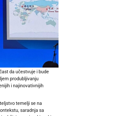
čast da učestvuje i bude
ljem produbljivanju
jih i najinovativnijih
eljstvo temelji se na
ontekstu, saradnja sa