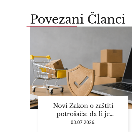
Povezani Članci
Novi Zakon o zaštiti
potrošača: da li je
vaše poslovanje
03.07.2026.
usklađeno?