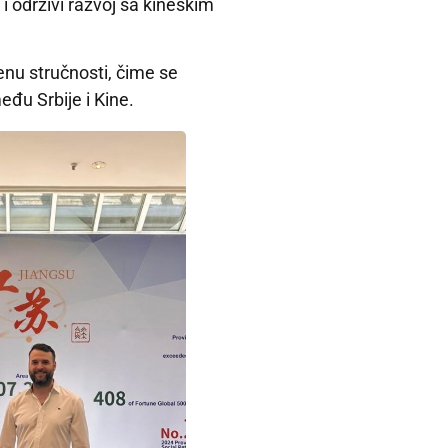
 održivi razvoj sa kineskim
enu stručnosti, čime se
đu Srbije i Kine.