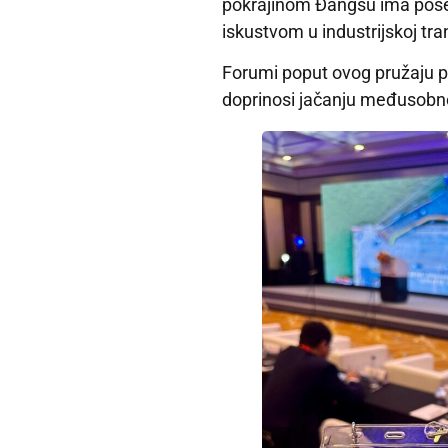
pokrajinom Đangsu ima posebn
iskustvom u industrijskoj tran
Forumi poput ovog pružaju pl
doprinosi jačanju međusobnog