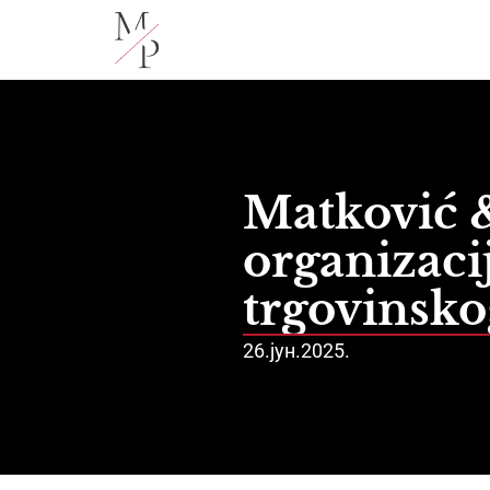
Matković &
organizaci
trgovinsk
26.јун.2025.