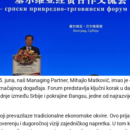
. juna, naš Managing Partner, Mihajlo Matković, imao je 
načajnog događaja. Forum predstavlja ključni korak u da
je između Srbije i pokrajine Đangsu, jedne od najrazvijeni
oji prevazilaze tradicionalne ekonomske okvire. Ovo prijat
renju i dugoročnoj viziji zajedničkog napretka. U tom k