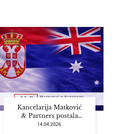
Kancelarija Matković
& Partners postala
član Australijsko-
14.04.2026.
srpske privredne