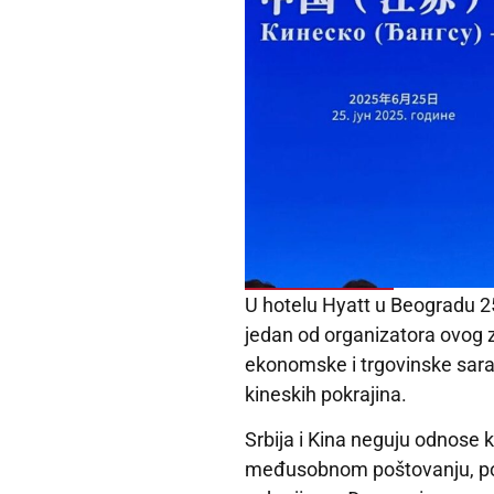
U hotelu Hyatt u Beogradu 25
jedan od organizatora ovog z
ekonomske i trgovinske saradn
kineskih pokrajina.
Srbija i Kina neguju odnose k
međusobnom poštovanju, pove