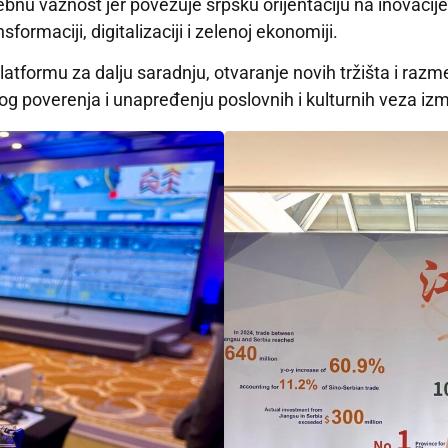
u važnost jer povezuje srpsku orijentaciju na inovacije i
sformaciji, digitalizaciji i zelenoj ekonomiji.
atformu za dalju saradnju, otvaranje novih tržišta i razm
 poverenja i unapređenju poslovnih i kulturnih veza izme